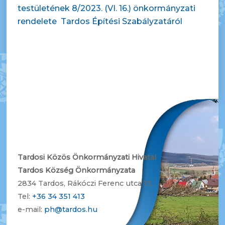
testületének 8/2023. (VI. 16.) önkormányzati
rendelete Tardos Építési Szabályzatáról
Tardosi Közös Önkormányzati Hivatal
Tardos Község Önkormányzata
2834 Tardos, Rákóczi Ferenc utca 10.
Tel:
+36 34 351 413
e-mail:
ph@tardos.hu
B
a