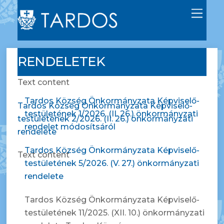
M
e
n
u
RENDELETEK
Text content
Tardos Község Önkormányzata Képviselő-
Tardos Község Önkormányzata Képviselő-
testületének 1/2026. (II. 26.) önkormányzati
testületének 2/2026. (II. 26.) önkormányzati
rendelet módosítsáról
rendelete
Tardos Község Önkormányzata Képviselő-
Text content
testületének 5/2026. (V. 27.) önkormányzati
rendelete
Tardos Község Önkormányzata Képviselő-
testületének 11/2025. (XII. 10.) önkormányzati