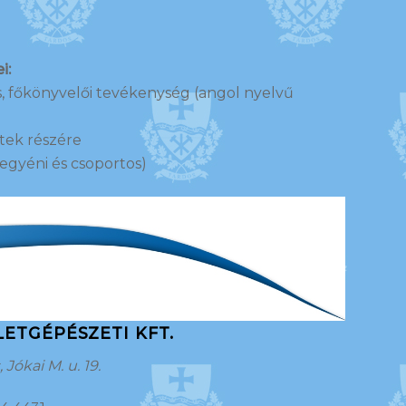
i:
ás, főkönyvelői tevékenység (angol nyelvű
tek részére
egyéni és csoportos)
LETGÉPÉSZETI KFT.
Jókai M. u. 19.