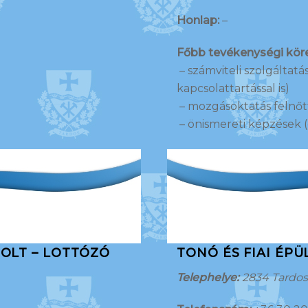
Honlap:
–
Főbb tevékenységi köre
– számviteli szolgáltat
kapcsolattartással is)
– mozgásoktatás felnőt
– önismereti képzések (
BOLT – LOTTÓZÓ
TONÓ ÉS FIAI ÉPÜ
Telephelye:
2834 Tardos, 