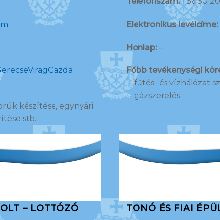
Telefonszám:
+36 30 20
om
Elektronikus levélcíme:
Honlap:
–
GerecseViragGazda
Főbb tevékenységi köre
– fűtés- és vízhálózat s
– gázszerelés
zorúk készítése, egynyári
ítése stb.
BOLT – LOTTÓZÓ
TONÓ ÉS FIAI ÉPÜ