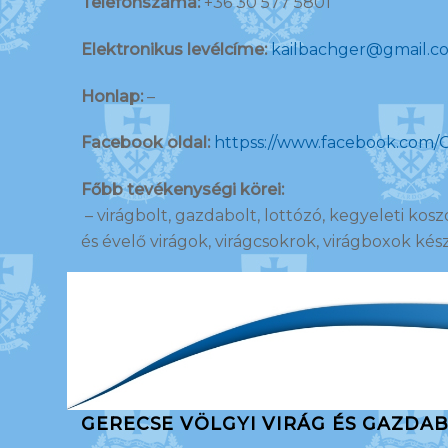
Telefonszáma:
+36 30 577 5801
Elektronikus levélcíme:
kailbachger@gmail.c
Honlap:
–
Facebook oldal:
httpss://www.facebook.com/
Főbb tevékenységi körei:
– virágbolt, gazdabolt, lottózó, kegyeleti kos
és évelő virágok, virágcsokrok, virágboxok kész
GERECSE VÖLGYI VIRÁG ÉS GAZDA