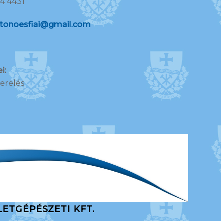
4 4431
tonoesfiai@gmail.com
i:
zerelés
LETGÉPÉSZETI KFT.