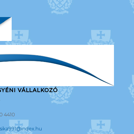
GYÉNI VÁLLALKOZÓ
s
0 4410
sika991@index.hu