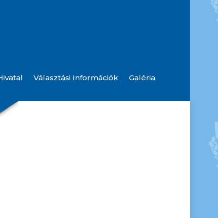
ivatal
Választási Információk
Galéria
Szolgáltatók, Hibabejelentések
Hulladék Udvar Információ
Rendőrségi Hírlevelek, Tájékoztatások