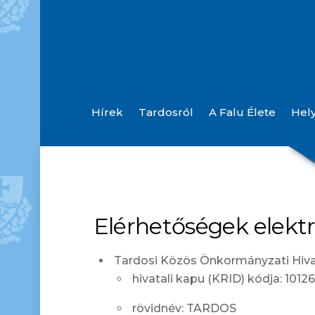
Hírek
Tardosról
A Falu Élete
Hel
Helyi Esélyegyenlőségi Program (Felülvizsgálva: 2025.)
Orvosi És Gyógyszertári Ügyeletek
Elérhetőségek elektr
Tardosi Közös Önkormányzati Hiva
hivatali kapu (KRID) kódja: 101
rövidnév: TARDOS