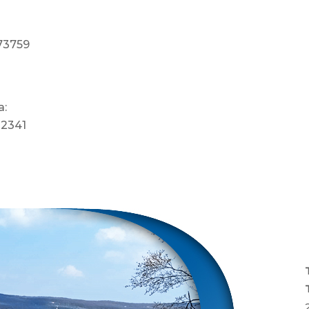
773759
a:
22341