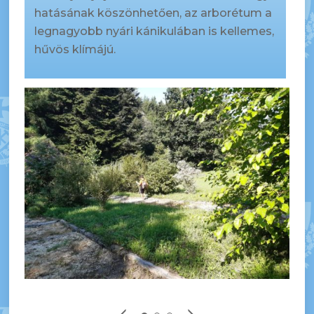
hatásának köszönhetően, az arborétum a
legnagyobb nyári kánikulában is kellemes,
hűvös klímájú.