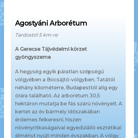
Agostyáni Arborétum
Tardostól 5 km-re
A Gerecse Tájvédelmi körzet
gyöngyszeme
A hegység egyik páratlan szépségű
völgyében a Bocsájtó-völgyben, Tatától
néhány kilométerre, Budapesttől alig egy
órára található. Az arborétum 30,5
hektáron mutatja be fás szárú növényeit. A
kertet az év bármely időszakában
érdemes felkeresni, hiszen
növényritkaságaival egyedülálló esztétikai
élményt nyújt minden évszakban. A völgy