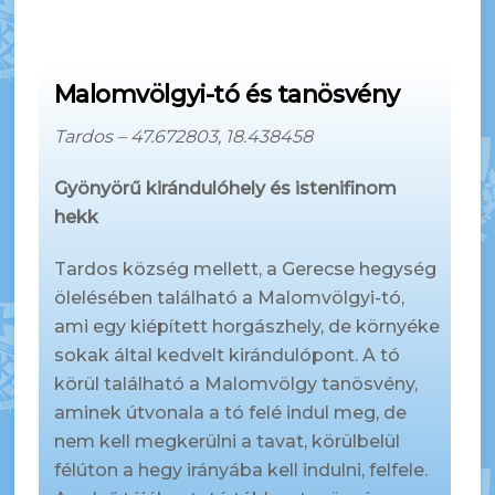
Malomvölgyi-tó és tanösvény
Tardos – 47.672803, 18.438458
Gyönyörű kirándulóhely és istenifinom
hekk
Tardos község mellett, a Gerecse hegység
ölelésében található a Malomvölgyi-tó,
ami egy kiépített horgászhely, de környéke
sokak által kedvelt kirándulópont. A tó
körül található a Malomvölgy tanösvény,
aminek útvonala a tó felé indul meg, de
nem kell megkerülni a tavat, körülbelül
félúton a hegy irányába kell indulni, felfele.