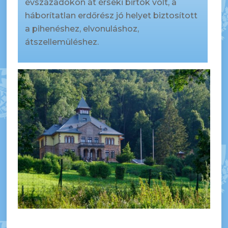
évszázadokon át érseki birtok volt, a
háborítatlan erdőrész jó helyet biztosított
a pihenéshez, elvonuláshoz,
átszellemüléshez.