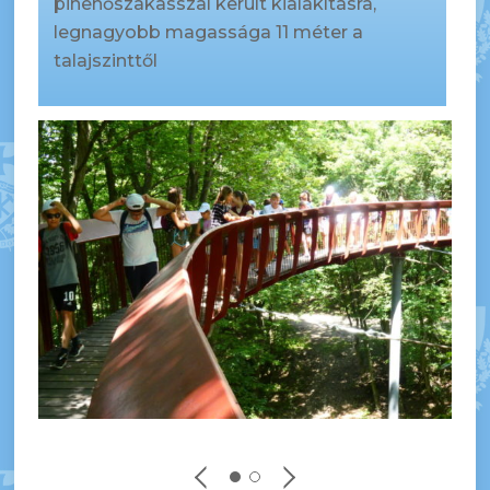
pihenőszakasszal került kialakításra,
legnagyobb magassága 11 méter a
talajszinttől