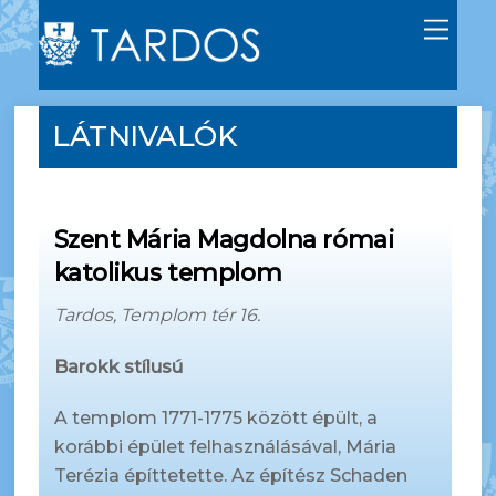
M
e
n
u
LÁTNIVALÓK
Szent Mária Magdolna római
katolikus templom
Tardos, Templom tér 16.
Barokk stílusú
A templom 1771-1775 között épült, a
korábbi épület felhasználásával, Mária
Terézia építtetette. Az építész Schaden