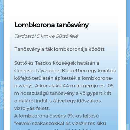
Lombkorona tanösvény
Tardostól 5 km-re Süttő felé
Tanösvény a fák lombkoronája között
Süttő és Tardos községek határán a
Gerecse Tájvédelmi Körzetben egy korábbi
kőfejtő területén építették a lombkorona-
ösvényt. A kör alakú 44 m átmérőjű és 105
m hosszúságú tanösvény a völgypart két
oldaláról indul, s átível egy időszakos
vízfolyás felett.
A lombkorona ösvény 9%-os lejtésű
felívelő szakaszokkal és vízszintes síkú