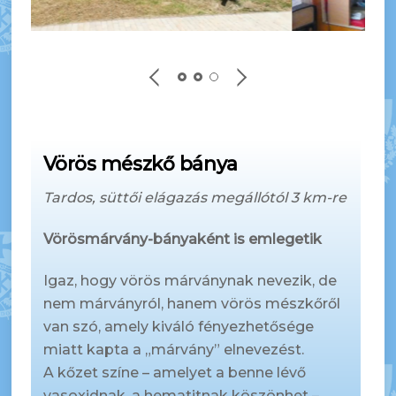
Vörös mészkő bánya
Tardos, süttői elágazás megállótól 3 km-re
Vörösmárvány-bányaként is emlegetik
Igaz, hogy vörös márványnak nevezik, de
nem márványról, hanem vörös mészkőről
van szó, amely kiváló fényezhetősége
miatt kapta a „márvány” elnevezést.
A kőzet színe – amelyet a benne lévő
vasoxidnak, a hematitnak köszönhet –