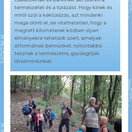
természetet és a túrázást. Hogy kinek és
miről szól a kéktúrázás, azt mindenki
maga dönti el, de vitathatatlan, hogy a
megtett kilométerek közben olyan
élményekre tehetünk szert, amelyek
átformálnak bennünket, nyitottabbá
tesznek a természetre, gazdagítják
látásmódunkat.