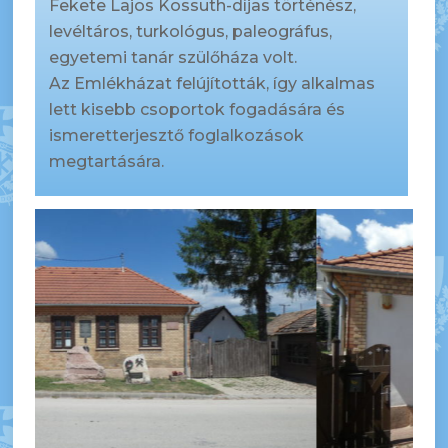
Fekete Lajos Kossuth-díjas történész,
levéltáros, turkológus, paleográfus,
egyetemi tanár szülőháza volt.
Az Emlékházat felújították, így alkalmas
lett kisebb csoportok fogadására és
ismeretterjesztő foglalkozások
megtartására.