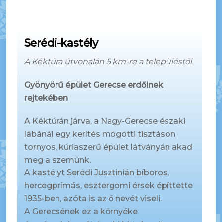
Serédi-kastély
A Kéktúra útvonalán 5 km-re a településtől
Gyönyörű épület Gerecse erdőinek
rejtekében
A Kéktúrán járva, a Nagy-Gerecse északi
lábánál egy kerítés mögötti tisztáson
tornyos, kúriaszerű épület látványán akad
meg a szemünk.
A kastélyt Serédi Jusztinián bíboros,
hercegprímás, esztergomi érsek építtette
1935-ben, azóta is az ő nevét viseli.
A Gerecsének ez a környéke