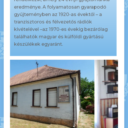
eredménye. A folyamatosan gyarapodó
gyűjteményben az 1920-as évektől – a
tranzisztoros és félvezetős rádiók
kivételével –az 1970-es évekig bezárólag
találhatók magyar és külföldi gyártású
készülékek egyaránt.