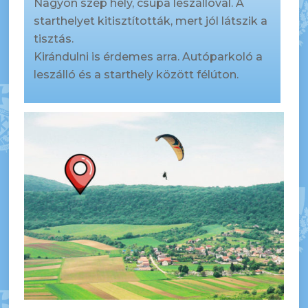
Nagyon szép hely, csupa leszállóval. A
starthelyet kitisztították, mert jól látszik a
tisztás.
Kirándulni is érdemes arra. Autóparkoló a
leszálló és a starthely között félúton.