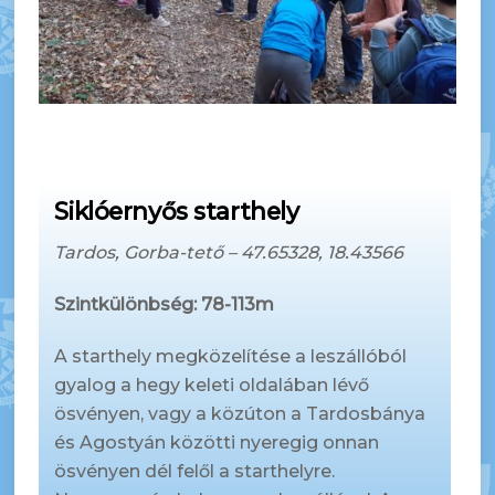
Siklóernyős starthely
Tardos, Gorba-tető – 47.65328, 18.43566
Szintkülönbség: 78-113m
A starthely megközelítése a leszállóból
gyalog a hegy keleti oldalában lévő
ösvényen, vagy a közúton a Tardosbánya
és Agostyán közötti nyeregig onnan
ösvényen dél felől a starthelyre.