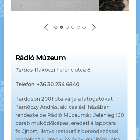
Rádió Múzeum
Tardos
, Rákóczi Ferenc utca 8.
Telefon: +36
30 234 6840
Tardoson 2001 óta várja a látogatókat
Tarnóczy András, aki családi házában
rendezte be Rádió Múzeumát. Jelenleg 130
darab működőképes, eredeti állapotára
felújított, illetve restaurált berendezéssel
rendelkezik, amely 24 évnyi gyűjtőmunka