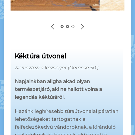
Kéktúra útvonal
Keresztezi a községet (Gerecse 50’)
Napjainkban aligha akad olyan
természetjáró, aki ne hallott volna a
legendás kéktúráról.
Hazánk leghíresebb túraútvonalai páratlan
lehetőségeket tartogatnak a
felfedezőkedvű vándoroknak, a kiránduló
családoknak és bárkinek, aki szereti a