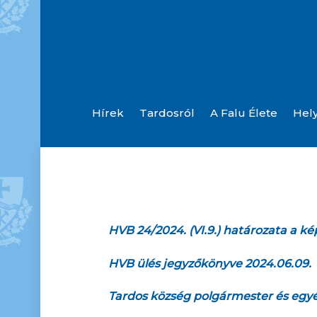
Hírek
Tardosról
A Falu Élete
Hel
Helyi Esélyegyenlőségi Program (Felülvizsgálva: 2025.)
Orvosi És Gyógyszertári Ügyeletek
HVB 24/2024. (VI.9.) határozata a ké
HVB ülés jegyzőkönyve 2024.06.09.
Tardos község polgármester és egyéni 