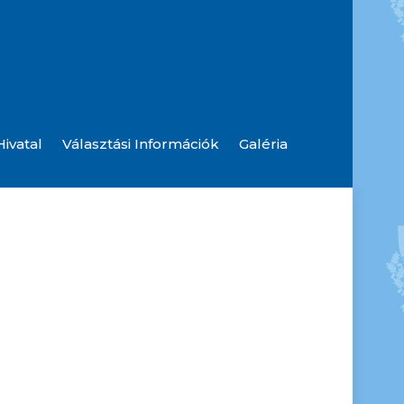
ivatal
Választási Információk
Galéria
Szolgáltatók, Hibabejelentések
Hulladék Udvar Információ
Rendőrségi Hírlevelek, Tájékoztatások