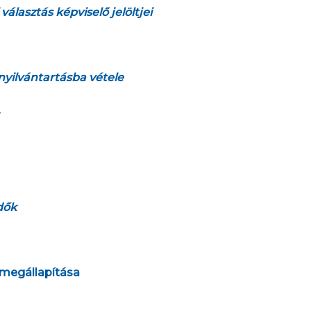
lasztás képviselő jelöltjei
nyilvántartásba vétele
.
idők
megállapítása