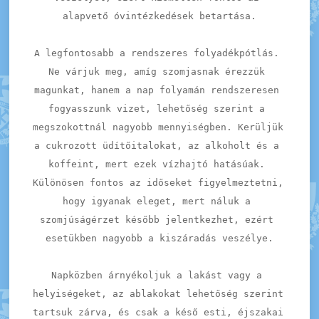
alapvető óvintézkedések betartása.
A legfontosabb a rendszeres folyadékpótlás. 
Ne várjuk meg, amíg szomjasnak érezzük 
magunkat, hanem a nap folyamán rendszeresen 
fogyasszunk vizet, lehetőség szerint a 
megszokottnál nagyobb mennyiségben. Kerüljük 
a cukrozott üdítőitalokat, az alkoholt és a 
koffeint, mert ezek vízhajtó hatásúak. 
Különösen fontos az időseket figyelmeztetni, 
hogy igyanak eleget, mert náluk a 
szomjúságérzet később jelentkezhet, ezért 
esetükben nagyobb a kiszáradás veszélye.
Napközben árnyékoljuk a lakást vagy a 
helyiségeket, az ablakokat lehetőség szerint 
tartsuk zárva, és csak a késő esti, éjszakai 