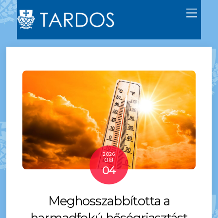
Men
2026
08
04
Meghosszabbította a
harmadfokú hőségriasztást