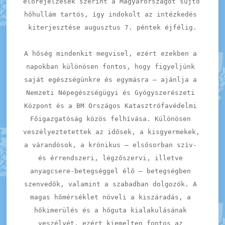
előrejelzések szerint a Magyarországot sújtó 
hőhullám tartós, így indokolt az intézkedés 
kiterjesztése augusztus 7. péntek éjfélig.
A hőség mindenkit megvisel, ezért ezekben a 
napokban különösen fontos, hogy figyeljünk 
saját egészségünkre és egymásra – ajánlja a 
Nemzeti Népegészségügyi és Gyógyszerészeti 
Központ és a BM Országos Katasztrófavédelmi 
Főigazgatóság közös felhívása. Különösen 
veszélyeztetettek az idősek, a kisgyermekek, 
a várandósok, a krónikus – elsősorban szív- 
és érrendszeri, légzőszervi, illetve 
anyagcsere-betegséggel élő – betegségben 
szenvedők, valamint a szabadban dolgozók. A 
magas hőmérséklet növeli a kiszáradás, a 
hőkimerülés és a hőguta kialakulásának 
veszélyét, ezért kiemelten fontos az 