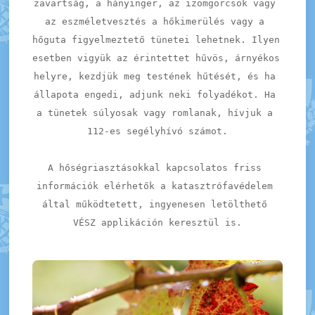
zavartság, a hányinger, az izomgörcsök vagy 
az eszméletvesztés a hőkimerülés vagy a 
hőguta figyelmeztető tünetei lehetnek. Ilyen 
esetben vigyük az érintettet hűvös, árnyékos 
helyre, kezdjük meg testének hűtését, és ha 
állapota engedi, adjunk neki folyadékot. Ha 
a tünetek súlyosak vagy romlanak, hívjuk a 
112-es segélyhívó számot.
A hőségriasztásokkal kapcsolatos friss 
információk elérhetők a katasztrófavédelem 
által működtetett, ingyenesen letölthető 
VÉSZ applikáción keresztül is.