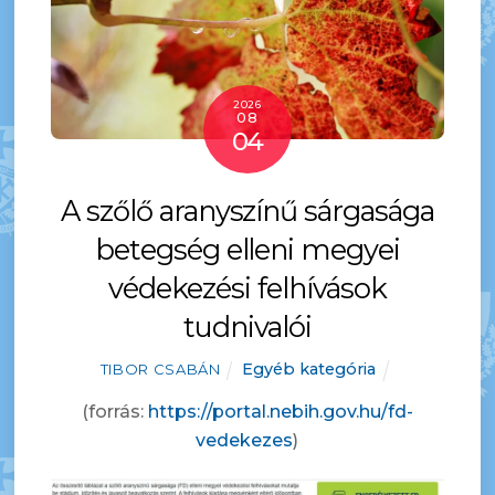
2026
08
04
A szőlő aranyszínű sárgasága
betegség elleni megyei
védekezési felhívások
tudnivalói
Egyéb kategória
TIBOR CSABÁN
(forrás:
https://portal.nebih.gov.hu/fd-
vedekezes
)