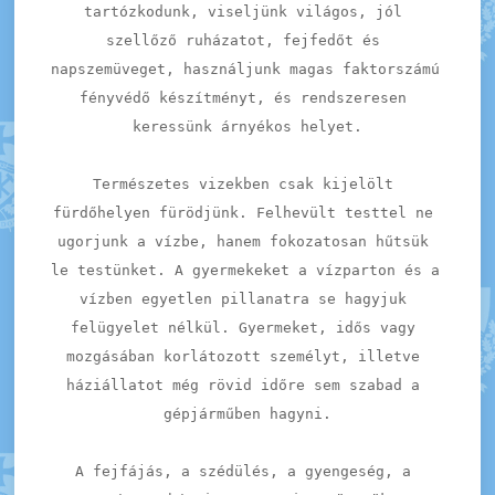
tartózkodunk, viseljünk világos, jól 
szellőző ruházatot, fejfedőt és 
napszemüveget, használjunk magas faktorszámú 
fényvédő készítményt, és rendszeresen 
keressünk árnyékos helyet.
Természetes vizekben csak kijelölt 
fürdőhelyen fürödjünk. Felhevült testtel ne 
ugorjunk a vízbe, hanem fokozatosan hűtsük 
le testünket. A gyermekeket a vízparton és a 
vízben egyetlen pillanatra se hagyjuk 
felügyelet nélkül. Gyermeket, idős vagy 
mozgásában korlátozott személyt, illetve 
háziállatot még rövid időre sem szabad a 
gépjárműben hagyni.
A fejfájás, a szédülés, a gyengeség, a 