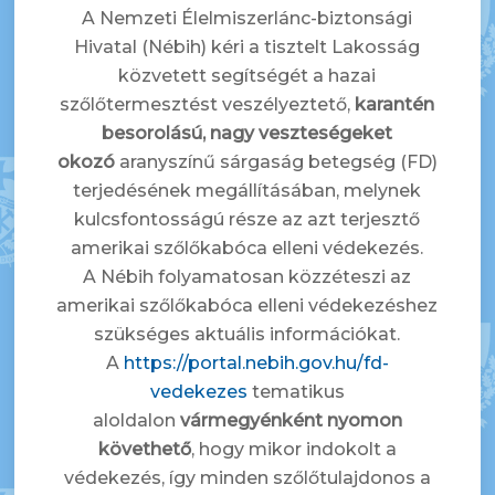
A Nemzeti Élelmiszerlánc-biztonsági
Hivatal (Nébih) kéri a tisztelt Lakosság
közvetett segítségét a hazai
szőlőtermesztést veszélyeztető,
karantén
besorolású, nagy veszteségeket
okozó
aranyszínű sárgaság betegség (FD)
terjedésének megállításában, melynek
kulcsfontosságú része az azt terjesztő
amerikai szőlőkabóca elleni védekezés.
A Nébih folyamatosan közzéteszi az
amerikai szőlőkabóca elleni védekezéshez
szükséges aktuális információkat.
A
https://portal.nebih.gov.hu/fd-
vedekezes
tematikus
aloldalon
vármegyénként nyomon
követhető
, hogy mikor indokolt a
védekezés, így minden szőlőtulajdonos a