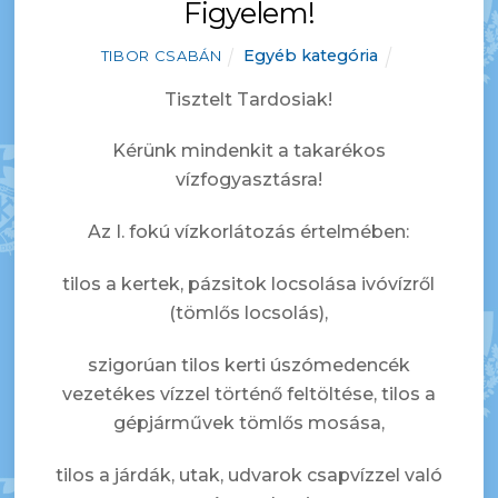
Figyelem!
Egyéb kategória
TIBOR CSABÁN
Tisztelt Tardosiak!
Kérünk mindenkit a takarékos
vízfogyasztásra!
Az I. fokú vízkorlátozás értelmében:
tilos a kertek, pázsitok locsolása ivóvízről
(tömlős locsolás),
szigorúan tilos kerti úszómedencék
vezetékes vízzel történő feltöltése, tilos a
gépjárművek tömlős mosása,
tilos a járdák, utak, udvarok csapvízzel való