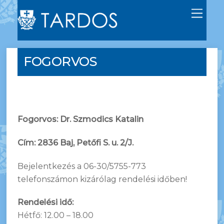
M
e
n
u
FOGORVOS
Fogorvos: Dr. Szmodics Katalin
Cím: 2836 Baj, Petőfi S. u. 2/J.
Bejelentkezés a 06-30/5755-773
telefonszámon kizárólag rendelési időben!
Rendelési idő:
Hétfő: 12.00 – 18.00