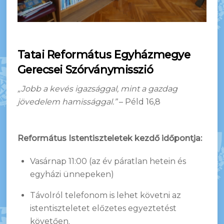
Tatai Református Egyházmegye
Gerecsei Szórványmisszió
„Jobb a kevés igazsággal, mint a gazdag
jövedelem hamissággal.”
– Péld 16,8
Református Istentiszteletek kezdő időpontja:
Vasárnap 11:00
(az év páratlan hetein és
egyházi ünnepeken)
Távolról telefonom is lehet követni az
istentiszteletet előzetes egyeztetést
követően.