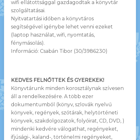
wifi ellátottsággal gazdagodtak a könyvtár
szolgáltatásai.
Nyitvatartási időben a könyvtáros
segítségével igénybe lehet venni ezeket
(laptop használat, wifi, nyomtatás,
fénymásolás).
Információ: Csabán Tibor (30/3986230)
KEDVES FELNŐTTEK ÉS GYEREKEK!
Könyvtárunk minden korosztálynak szívesen
áll a rendelkezésére. A több ezer
dokumentumból (könyv, szlovák nyelvű
könyvek, regények, szótárak, helytörténeti
könyvek, szakdolgozatok, folyóirat, CD, DVD, )
mindenki kedvére válogathat, regényeket,
ifjúsági-, kaland-, történelmi regényeket,