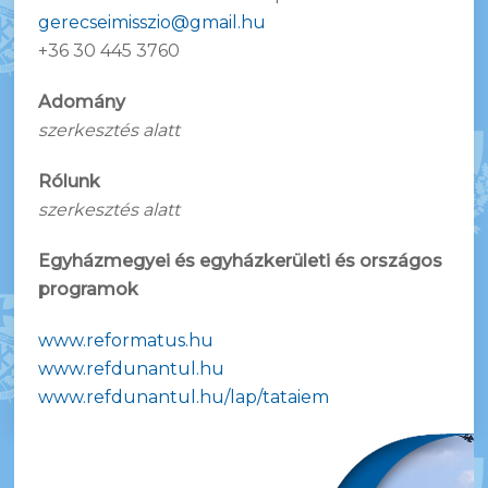
gerecseimisszio@gmail.hu
+36 30 445 3760
Adomány
szerkesztés alatt
Rólunk
szerkesztés alatt
Egyházmegyei és egyházkerületi és országos
programok
www.reformatus.hu
www.refdunantul.hu
www.refdunantul.hu/lap/tataiem