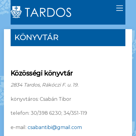
M
e
n
u
KÖNYVTÁR
Közösségi könyvtár
2834 Tardos, Rákóczi F. u. 19.
könyvtáros: Csabán Tibor
telefon: 30/398 6230; 34/351-119
e-mail:
csabantibi@gmail.com