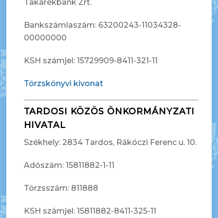
Takarékbank Zrt.
Bankszámlaszám: 63200243-11034328-
00000000
KSH számjel: 15729909-8411-321-11
Törzskönyvi kivonat
TARDOSI KÖZÖS ÖNKORMÁNYZATI
HIVATAL
Székhely: 2834 Tardos, Rákóczi Ferenc u. 10.
Adószám: 15811882-1-11
Törzsszám: 811888
KSH számjel: 15811882-8411-325-11