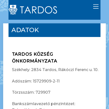
M
e
n
u
ADATOK
TARDOS KÖZSÉG
ÖNKORMÁNYZATA
Székhely: 2834 Tardos, Rákóczi Ferenc u. 10.
Adószám: 15729909-2-11
Törzsszám: 729907
Bankszámlavezető pénzintézet: