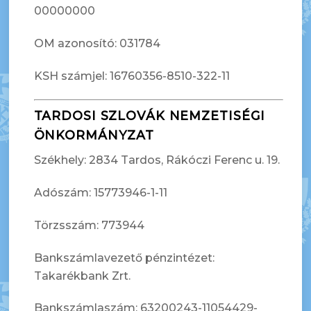
00000000
OM azonosító: 031784
KSH számjel: 16760356-8510-322-11
TARDOSI SZLOVÁK NEMZETISÉGI
ÖNKORMÁNYZAT
Székhely: 2834 Tardos, Rákóczi Ferenc u. 19.
Adószám: 15773946-1-11
Törzsszám: 773944
Bankszámlavezető pénzintézet:
Takarékbank Zrt.
Bankszámlaszám: 63200243-11054429-