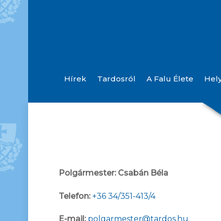
Hírek
Tardosról
A Falu Élete
Hel
Helyi Esélyegyenlőségi Program (Felülvizsgálva: 2025.)
Orvosi És Gyógyszertári Ügyeletek
Polgármester:
Csabán Béla
Telefon:
+36 34/351-413/4
E-mail:
polgarmester@tardos.hu