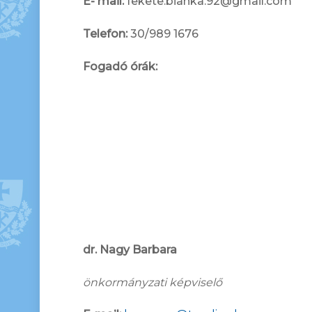
E- mail:
fekete.bianka.92@gmail.com
Telefon:
30/989 1676
Fogadó órák:
dr. Nagy Barbara
önkormányzati képviselő