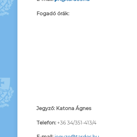
Fogadó órák:
Jegyző: Katona Ágnes
Telefon:
+36 34/351-413/4
E-mail:
jegyzo@tardos.hu