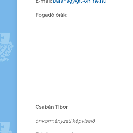
E-mail:
baranagy@t-online.hu
Fogadó órák:
Csabán Tibor
önkormányzati képviselő