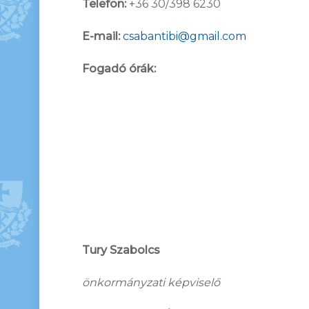
Telefon:
+36 30/398 6230
E-mail:
csabantibi@gmail.com
Fogadó órák:
Tury Szabolcs
önkormányzati képviselő