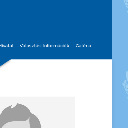
ivatal
Választási Információk
Galéria
Szolgáltatók, Hibabejelentések
Hulladék Udvar Információ
Rendőrségi Hírlevelek, Tájékoztatások