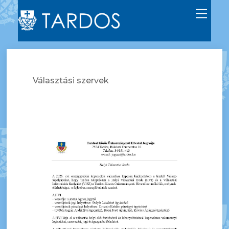
M
e
n
u
Választási szervek