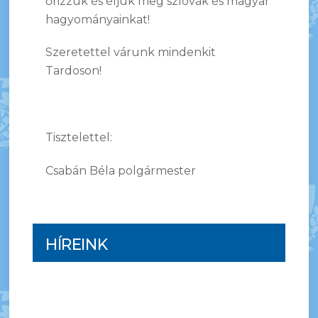
őrizzük és éljük meg szlovák és magyar
hagyományainkat!
Szeretettel várunk mindenkit
Tardoson!
Tisztelettel:
Csabán Béla polgármester
HÍREINK