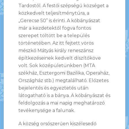
Tardostól. A festői szépségű községet a
közkedvelt teljesítménytúra, a
„Gerecse 50” is érinti. A kőbányászat
már a kezdetektől fogva fontos
szerepet töltött be a település
történetében. Az itt fejtett vörös
mészkő Mátyás király reneszánsz
építkezéseinek kedvelt díszítőköve
volt. Sok középületünkben (MTA
székház, Esztergomi Bazilika, Operaház,
Országház stb.) megtalálható. Előzetes
bejelentés és egyeztetés után
látogatható is a bánya. A kőbányászat és
feldolgozás a mai napig meghatározó
tevékenysége a falunak.
A község orsószerűen kiszélesedő