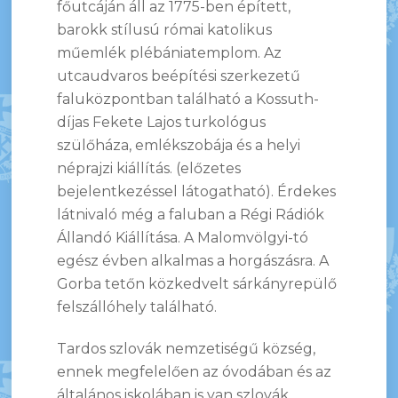
főutcáján áll az 1775-ben épített,
barokk stílusú római katolikus
műemlék plébániatemplom. Az
utcaudvaros beépítési szerkezetű
faluközpontban található a Kossuth-
díjas Fekete Lajos turkológus
szülőháza, emlékszobája és a helyi
néprajzi kiállítás. (előzetes
bejelentkezéssel látogatható). Érdekes
látnivaló még a faluban a Régi Rádiók
Állandó Kiállítása. A Malomvölgyi-tó
egész évben alkalmas a horgászásra. A
Gorba tetőn közkedvelt sárkányrepülő
felszállóhely található.
Tardos szlovák nemzetiségű község,
ennek megfelelően az óvodában és az
általános iskolában is van szlovák