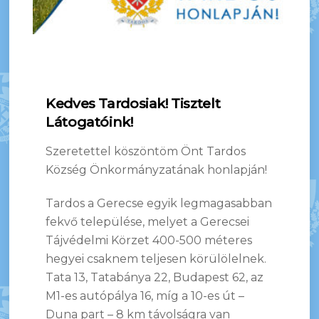
Kedves Tardosiak! Tisztelt
Látogatóink!
Szeretettel köszöntöm Önt Tardos
Község Önkormányzatának honlapján!
Tardos a Gerecse egyik legmagasabban
fekvő települése, melyet a Gerecsei
Tájvédelmi Körzet 400-500 méteres
hegyei csaknem teljesen körülölelnek.
Tata 13, Tatabánya 22, Budapest 62, az
M1-es autópálya 16, míg a 10-es út –
Duna part – 8 km távolságra van