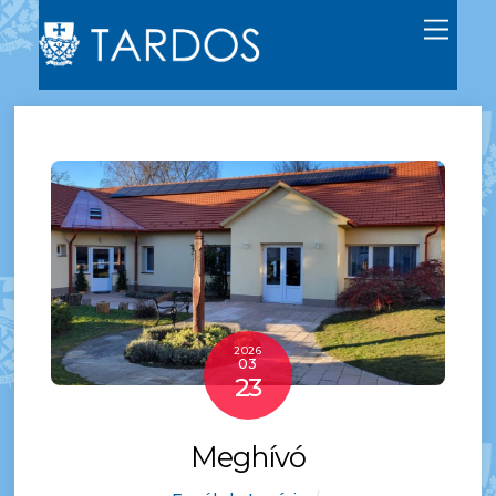
Men
2026
03
23
Meghívó