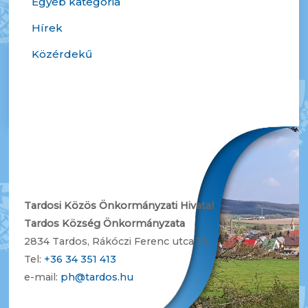
Egyéb kategória
Hírek
Közérdekű
Tardosi Közös Önkormányzati Hivatal
Tardos Község Önkormányzata
2834 Tardos, Rákóczi Ferenc utca 10.
Tel:
+36 34 351 413
e-mail:
ph@tardos.hu
B
a