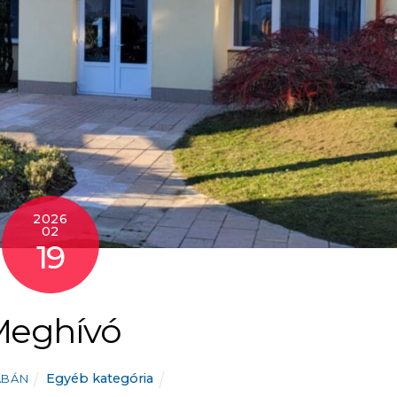
2026
02
19
Meghívó
Egyéb kategória
ABÁN