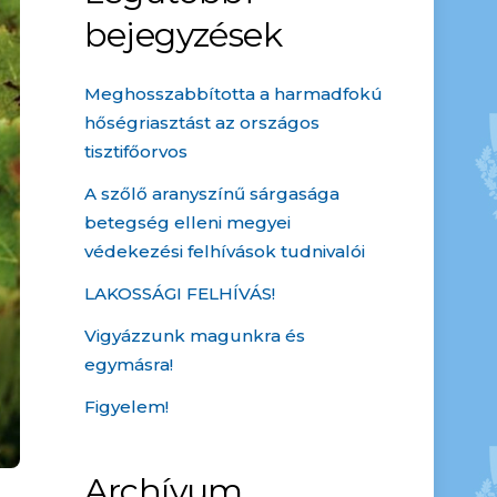
bejegyzések
Meghosszabbította a harmadfokú
hőségriasztást az országos
tisztifőorvos
A szőlő aranyszínű sárgasága
betegség elleni megyei
védekezési felhívások tudnivalói
LAKOSSÁGI FELHÍVÁS!
Vigyázzunk magunkra és
egymásra!
Figyelem!
Archívum