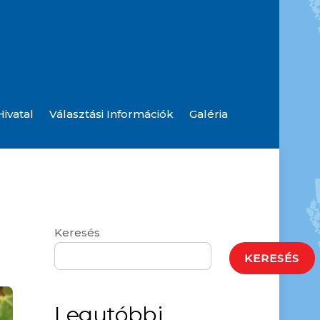
ivatal
Választási Információk
Galéria
Szolgáltatók, Hibabejelentések
Hulladék Udvar Információ
Rendőrségi Hírlevelek, Tájékoztatások
Keresés
KERESÉS
Legutóbbi