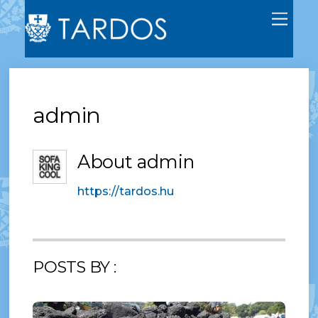
M
e
n
u
admin
About
admin
https://tardos.hu
POSTS BY :