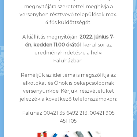
megnyitójára szeretettel meghívja a
versenyben résztvevő települések max.
4 fős küldöttségét.
A kiállítás megnyitóján,
2022. június 7-
én, kedden 11.00 órától
kerül sor az
eredményhirdetésre a helyi
Faluházban.
Reméljük az idei téma is megszólítja az
alkotókat és Önök is bekapcsolódnak
versenyünkbe. Kérjük, részvételüket
jelezzék a következő telefonszámokon:
Faluház 00421 35 6492 213, 00421 905
451 105