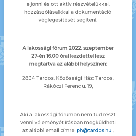
eljönni és ott aktív részvételükkel,
hozzászólásaikkal a dokumentáció
véglegesítését segíteni.
A lakossági fórum
2022. szeptember
27-én 16.00
órai kezdettel lesz
megtartva az alábbi helyszínen:
2834 Tardos, Közösségi Ház: Tardos,
Rákóczi Ferenc u. 19,
Aki a lakossági fórumon nem tud részt
venni véleményét írásban megküldheti
az alábbi email címre:
ph@tardos.hu
,