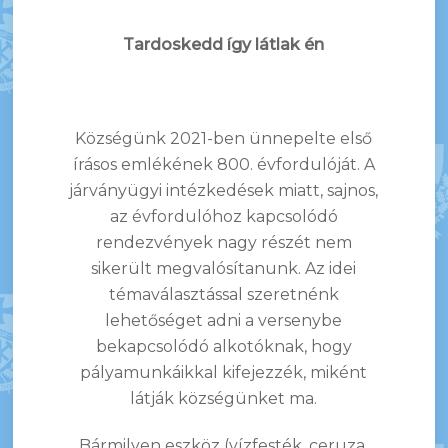
Tardoskedd így látlak én
Községünk 2021-ben ünnepelte első
írásos emlékének 800. évfordulóját. A
járványügyi intézkedések miatt, sajnos,
az évfordulóhoz kapcsolódó
rendezvények nagy részét nem
sikerült megvalósítanunk. Az idei
témaválasztással szeretnénk
lehetőséget adni a versenybe
bekapcsolódó alkotóknak, hogy
pályamunkáikkal kifejezzék, miként
látják községünket ma.
Bármilyen eszköz (vízfesték, ceruza,