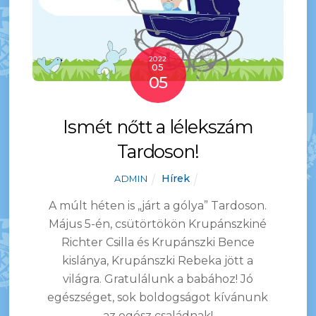
2022
05
05
Ismét nőtt a lélekszám
Tardoson!
Hírek
ADMIN
A múlt héten is „járt a gólya” Tardoson.
Május 5-én, csütörtökön Krupánszkiné
Richter Csilla és Krupánszki Bence
kislánya, Krupánszki Rebeka jött a
világra. Gratulálunk a babához
! Jó
egészséget, sok boldogságot kívánunk
az egész családnak
!