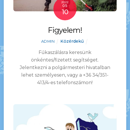
2022
05
10
Figyelem!
Közérdekű
ADMIN
Fűkaszálásra keresünk
önkéntes/fizetett segítséget.
Jelentkezni a polgármesteri hivatalban
lehet személyesen, vagy a +36 34/351-
413/4-es telefonszámon!