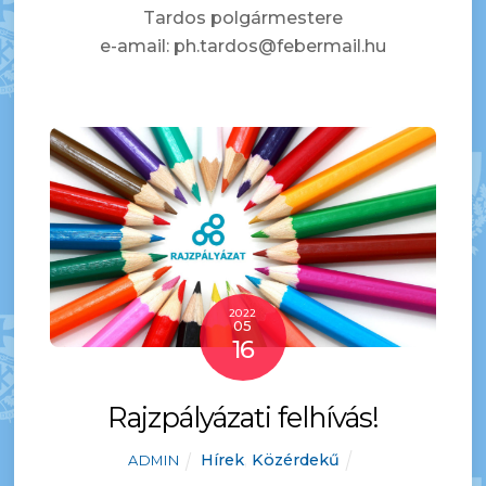
Tardos polgármestere
e-amail: ph.tardos@febermail.hu
2022
05
16
Rajzpályázati felhívás!
Hírek
,
Közérdekű
ADMIN