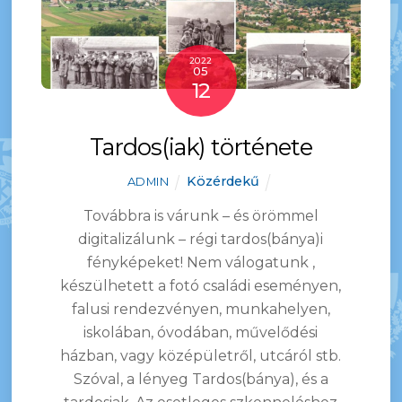
2022
05
12
Tardos(iak) története
Közérdekű
ADMIN
Továbbra is várunk – és örömmel
digitalizálunk – régi tardos(bánya)i
fényképeket! Nem válogatunk
,
készülhetett a fotó családi eseményen,
falusi rendezvényen, munkahelyen,
iskolában, óvodában, művelődési
házban, vagy középületről, utcáról stb.
Szóval, a lényeg Tardos(bánya), és a