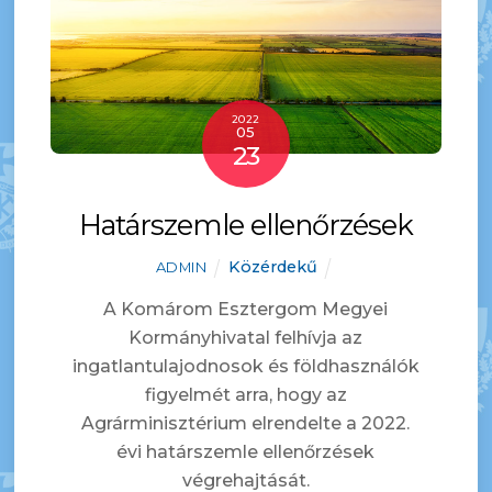
2022
05
23
Határszemle ellenőrzések
Közérdekű
ADMIN
A Komárom Esztergom Megyei
Kormányhivatal felhívja az
ingatlantulajodnosok és földhasználók
figyelmét arra, hogy az
Agrárminisztérium elrendelte a 2022.
évi határszemle ellenőrzések
végrehajtását.