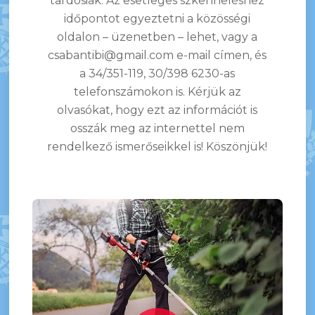
tardosiak. Az esetleges szkenneléshez
időpontot egyeztetni a közösségi
oldalon – üzenetben – lehet, vagy a
csabantibi@gmail.com e-mail címen, és
a 34/351-119, 30/398 6230-as
telefonszámokon is. Kérjük az
olvasókat, hogy ezt az információt is
osszák meg az internettel nem
rendelkező ismerőseikkel is! Köszönjük!