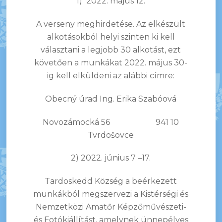
1) 2022. május 12.
A verseny meghirdetése. Az elkészült
alkotásokból helyi szinten ki kell
választani a legjobb 30 alkotást, ezt
követően a munkákat 2022. május 30-
ig kell elküldeni az alábbi címre:
Obecný úrad
Ing. Erika Szabóová
Novozámocká 56
941 10
Tvrdošovce
2) 2022. június 7 –17.
Tardoskedd Község a beérkezett
munkákból megszervezi a Kistérségi és
Nemzetközi Amatőr Képzőművészeti-
és Fotókiállítást, amelynek ünnepélyes