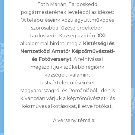
Tóth Marián, Tardoskedd
polgármesterének leveléből az idézet:
“A településeink közti együttműködés
szorosabbá fűzése érdekében
Tardoskedd Község az idén
XXI.
alkalommal hirdeti meg a
Kistérségi és
Nemzetközi Amatőr Képzőművészeti-
és Fotóversenyt
. A felhívással
megszólítjuk szűkebb régiónk
községeit, valamint
testvértelepüléseinket
Magyarországról és Romániából. Idén is
kíváncsian várjuk a képzőművészeti- és
kézműves alkotásokat, illetve fotókat.
A verseny témája: