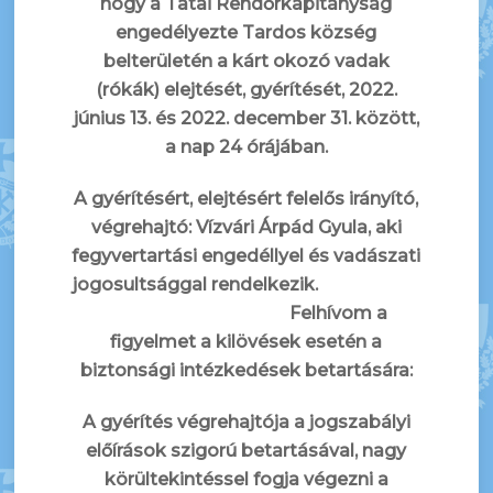
hogy a Tatai Rendőrkapitányság
engedélyezte Tardos község
belterületén a
kárt okozó vadak
(rókák) elejtését, gyérítését, 2022.
június 13. és 2022. december 31. között,
a nap 24 órájában.
A gyérítésért, elejtésért felelős irányító,
végrehajtó: Vízvári Árpád Gyula, aki
fegyvertartási engedéllyel és vadászati
jogosultsággal rendelkezik.
Felhívom a
figyelmet a kilövések esetén a
biztonsági intézkedések betartására:
A gyérítés végrehajtója a jogszabályi
előírások szigorú betartásával, nagy
körültekintéssel fogja végezni a