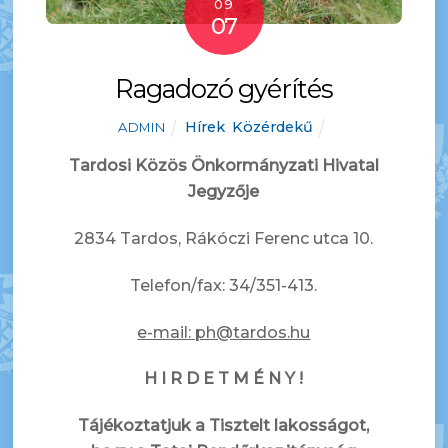
09
07
Ragadozó gyérítés
Hírek
,
Közérdekű
ADMIN
Tardosi Közös Önkormányzati Hivatal
Jegyzője
2834 Tardos, Rákóczi Ferenc utca 10.
Telefon/fax: 34/351-413.
e-mail: ph@tardos.hu
H I R D E T M É N Y !
Tájékoztatjuk a Tisztelt lakosságot,