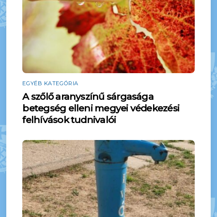
EGYÉB KATEGÓRIA
A szőlő aranyszínű sárgasága
betegség elleni megyei védekezési
felhívások tudnivalói