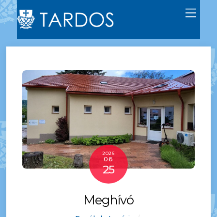
Men
2026
06
25
Meghívó