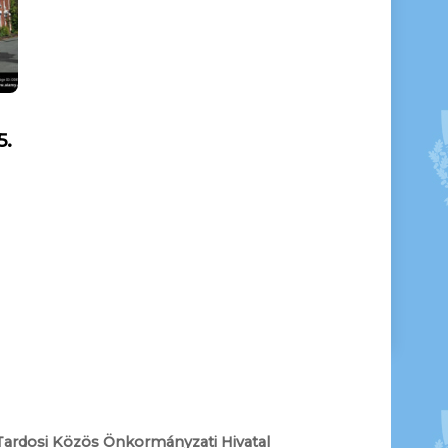
5.
Tardosi Közös Önkormányzati Hivatal