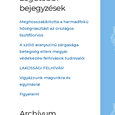
bejegyzések
Meghosszabbította a harmadfokú
hőségriasztást az országos
tisztifőorvos
A szőlő aranyszínű sárgasága
betegség elleni megyei
védekezési felhívások tudnivalói
LAKOSSÁGI FELHÍVÁS!
Vigyázzunk magunkra és
egymásra!
Figyelem!
Archívum