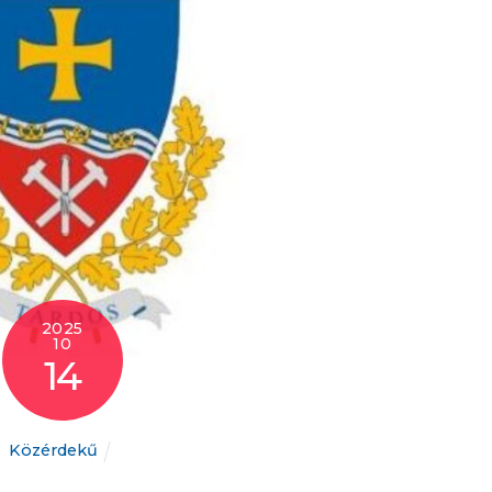
2025
10
14
Közérdekű