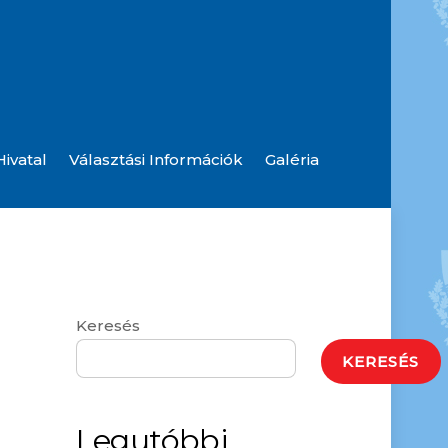
ivatal
Választási Információk
Galéria
Szolgáltatók, Hibabejelentések
Hulladék Udvar Információ
Rendőrségi Hírlevelek, Tájékoztatások
Keresés
KERESÉS
Legutóbbi